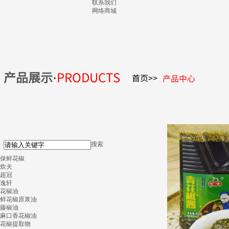
联系我们
网络商城
产品展示·
PRODUCTS
首页>>
产品中心
搜索
保鲜花椒
炊夫
超冠
逸轩
花椒油
鲜花椒原浆油
藤椒油
麻口香花椒油
花椒提取物