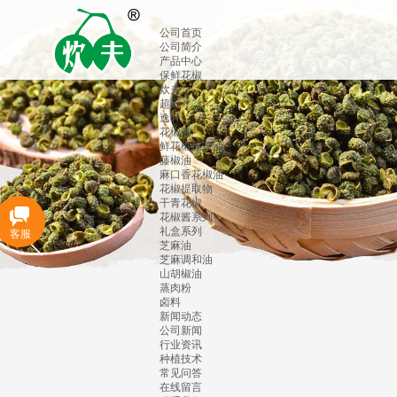
公司首页
公司简介
产品中心
保鲜花椒
炊夫
超冠
逸轩
花椒油
鲜花椒原浆油
藤椒油
麻口香花椒油
花椒提取物
干青花椒
花椒酱系列
礼盒系列
客服
芝麻油
芝麻调和油
山胡椒油
蒸肉粉
卤料
新闻动态
公司新闻
行业资讯
种植技术
常见问答
在线留言