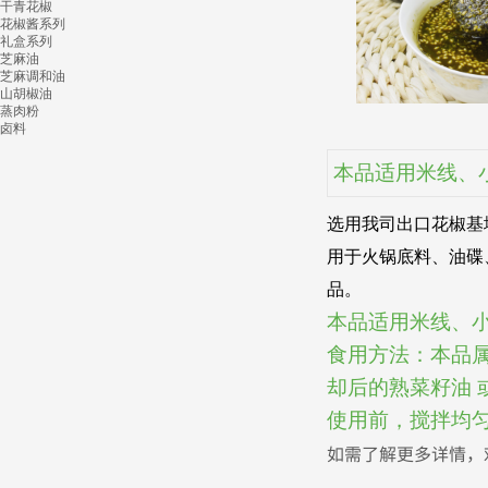
干青花椒
花椒酱系列
礼盒系列
芝麻油
芝麻调和油
山胡椒油
蒸肉粉
卤料
本品适用米线、
选用我司出口花椒基
用于火锅底料、油碟
品。
本品适用米线、小
食用方法：本品
却后的熟菜籽油 
使用前，搅拌均
如需了解更多详情，欢迎