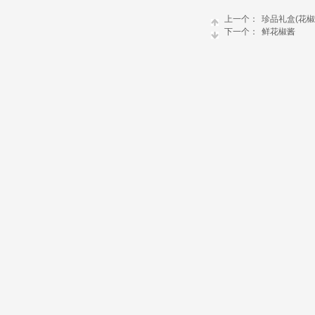
上一个：
珍品礼盒(花椒系列
下一个：
鲜花椒酱