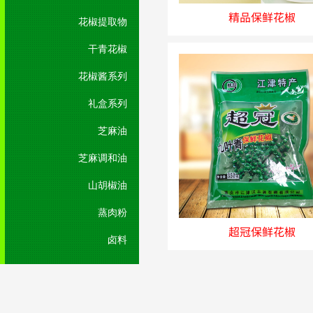
精品保鲜花椒
花椒提取物
干青花椒
花椒酱系列
礼盒系列
芝麻油
芝麻调和油
山胡椒油
蒸肉粉
超冠保鲜花椒
卤料